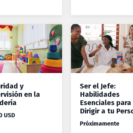
ridad y
Ser el Jefe:
rvisión en la
Habilidades
dería
Esenciales para
Dirigir a tu Pers
0 USD
Próximamente