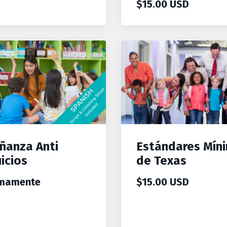
$15.00 USD
ñanza Anti
Estándares Mín
icios
de Texas
imamente
$15.00 USD