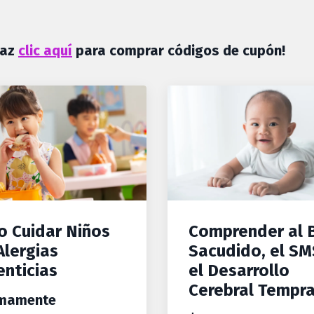
Haz
clic aquí
para comprar códigos de cupón!
 Cuidar Niños
Comprender al 
Alergias
Sacudido, el SM
enticias
el Desarrollo
Cerebral Tempr
imamente